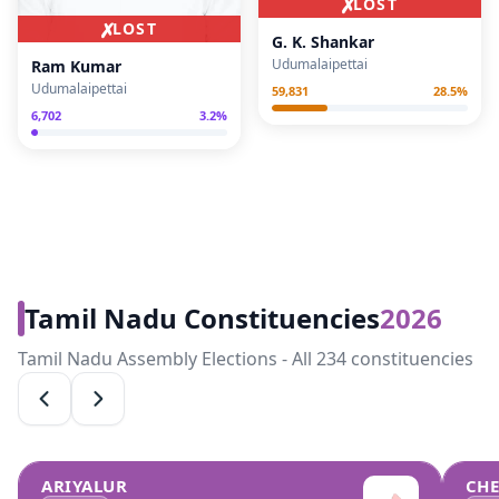
✗
LOST
✗
LOST
G. K. Shankar
Udumalaipettai
Ram Kumar
Udumalaipettai
59,831
28.5
%
6,702
3.2
%
Tamil Nadu Constituencies
2026
Tamil Nadu Assembly Elections - All 234 constituencies
ARIYALUR
CH