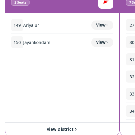
2
Seats
7
Se
149
Ariyalur
View
27
150
Jayankondam
View
30
31
32
33
34
35
View District