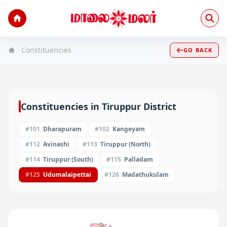
Constituencies
GO BACK
Constituencies in
Tiruppur
District
#
101
Dharapuram
#
102
Kangeyam
#
112
Avinashi
#
113
Tiruppur (North)
#
114
Tiruppur (South)
#
115
Palladam
#
125
Udumalaipettai
#
126
Madathukulam