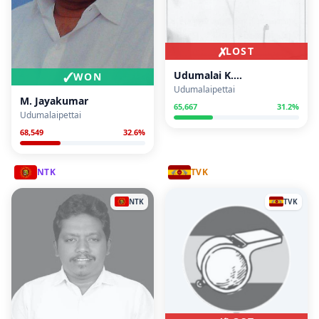
✗
LOST
✓
Udumalai K.
WON
Radhakrishnan
Udumalaipettai
M. Jayakumar
65,667
31.2
%
Udumalaipettai
68,549
32.6
%
NTK
TVK
NTK
TVK