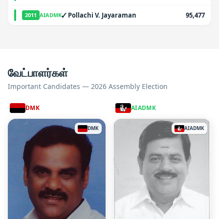
✓
Pollachi V. Jayaraman
95,477
2011
AIADMK
வேட்பாளர்கள்
Important Candidates — 2026 Assembly Election
DMK
AIADMK
DMK
AIADMK