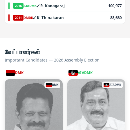
✓
R. Kanagaraj
100,977
2016
AIADMK
✓
K. Thinakaran
88,680
2011
DMDK
வேட்பாளர்கள்
Important Candidates — 2026 Assembly Election
DMK
AIADMK
DMK
AIADMK