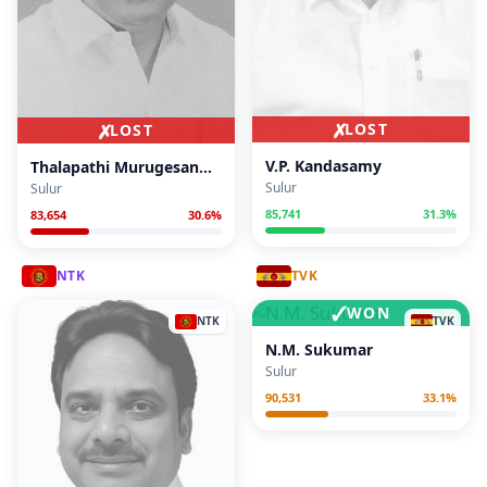
✗
✗
LOST
LOST
V.P. Kandasamy
Thalapathi Murugesan
Sulur
M.A.
Sulur
85,741
31.3
%
83,654
30.6
%
NTK
TVK
✓
WON
NTK
TVK
N.M. Sukumar
Sulur
90,531
33.1
%