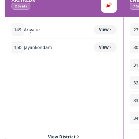
ARIYALUR
CH
2
Seats
7
Se
149
Ariyalur
View
27
150
Jayankondam
View
30
31
32
33
34
35
View District