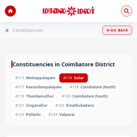
Constituencies
GO BACK
Constituencies in
Coimbatore
District
#
111
Mettuppalayam
#
116
Sulur
#
117
Kavundampalayam
#
118
Coimbatore (North)
#
119
Thondamuthur
#
120
Coimbatore (South)
#
121
Singanallur
#
122
Kinathukadavu
#
123
Pollachi
#
124
Valparai