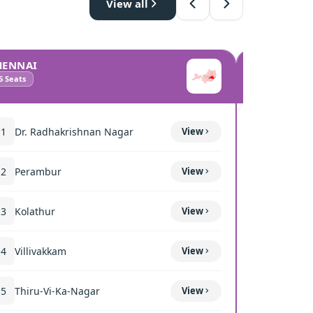
View all
HENNAI
COIMBATO
6
Seats
10
Seats
11
Dr. Radhakrishnan Nagar
View
111
Mettup
12
Perambur
View
116
Sulur
13
Kolathur
View
117
Kavun
14
Villivakkam
View
118
Coimba
15
Thiru-Vi-Ka-Nagar
View
119
Thond