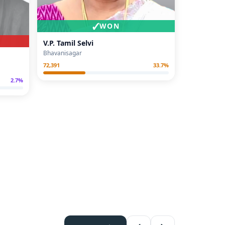
✓
WON
V.P. Tamil Selvi
Bhavanisagar
72,391
33.7
%
2.7
%