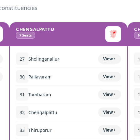
constituencies
CHENGALPATTU
C
7
Seats
1
27
Sholinganallur
View
30
Pallavaram
View
31
Tambaram
View
32
Chengalpattu
View
33
Thiruporur
View