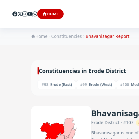
HOME
Home
Constituencies
Bhavanisagar
Report
Constituencies in
Erode
District
#
98
Erode (East)
#
99
Erode (West)
#
100
Mod
Bhavanisag
Erode
District · #
107
Bhavanisagar
is one o