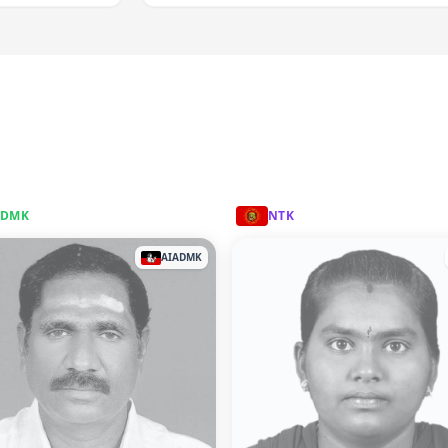
ADMK
NTK
AIADMK