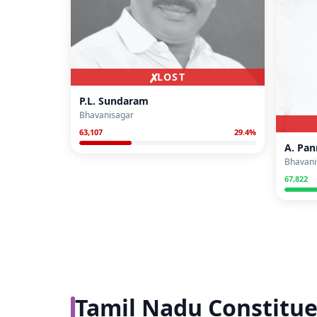
✗
LOST
P.L. Sundaram
Bhavanisagar
63,107
29.4
%
A. Pan
Bhavani
67,822
Tamil Nadu Constitue