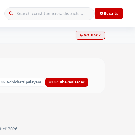
Results
GO BACK
106
Gobichettipalayam
#
107
Bhavanisagar
rt of 2026