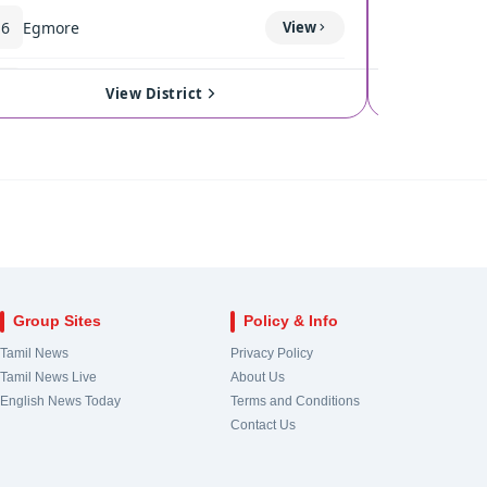
16
Egmore
View
120
Coimba
17
Royapuram
View
121
Singan
View District
18
Harbour
View
122
Kinath
19
Chepauk-Thiruvallikeni
View
123
Pollach
20
Thousand Lights
View
124
Valpara
Group Sites
Policy & Info
21
Anna Nagar
View
Tamil News
Privacy Policy
Tamil News Live
About Us
22
Virugampakkam
View
English News Today
Terms and Conditions
Contact Us
23
Saidapet
View