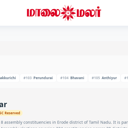
akkurichi
#
103
Perundurai
#
104
Bhavani
#
105
Anthiyur
#
ar
SC
Reserved
f
8
assembly constituencies in
Erode
district of Tamil Nadu. It is pa