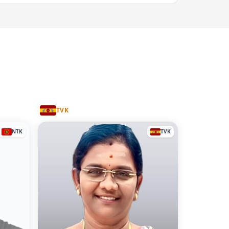
TVK
NTK
TVK