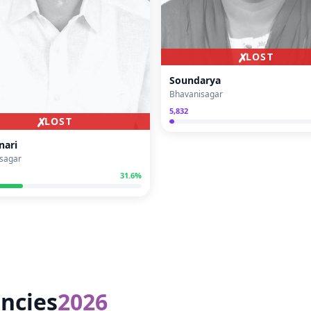
✗
LOST
Soundarya
Bhavanisagar
5,832
✗
LOST
nari
sagar
31.6
%
ncies
2026