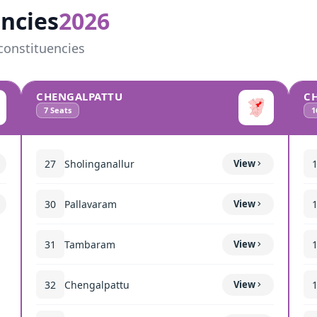
ncies
2026
constituencies
CHENGALPATTU
C
7
Seats
1
27
Sholinganallur
View
30
Pallavaram
View
31
Tambaram
View
32
Chengalpattu
View