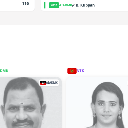
116
✓
K. Kuppan
2011
AIADMK
ADMK
NTK
AIADMK