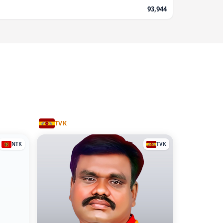
93,944
TVK
NTK
TVK