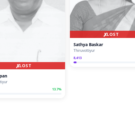
✗
LOST
Sathya Baskar
Thiruvottiyur
8,413
✗
LOST
ppan
tiyur
13.7
%