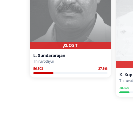
✗
LOST
L. Sundararajan
Thiruvottiyur
56,503
27.3
%
K. Ku
Thiruvot
28,320