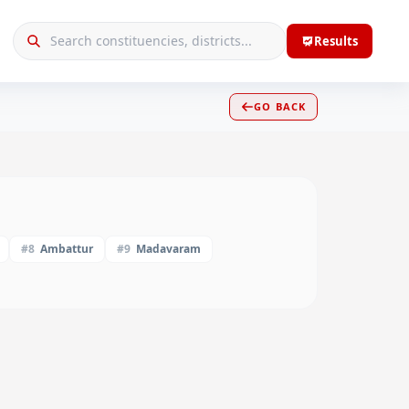
Results
GO BACK
#
8
Ambattur
#
9
Madavaram