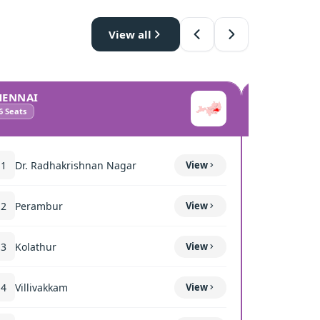
View all
HENNAI
COIMBATO
6
Seats
10
Seats
11
Dr. Radhakrishnan Nagar
View
111
Mettup
12
Perambur
View
116
Sulur
13
Kolathur
View
117
Kavun
14
Villivakkam
View
118
Coimba