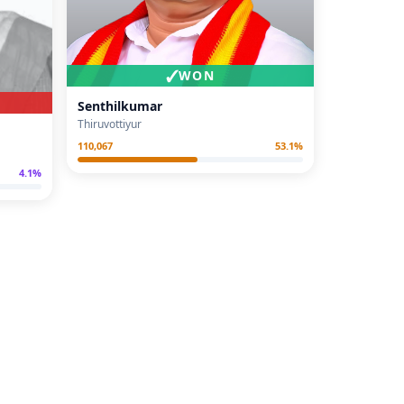
✓
WON
Senthilkumar
Thiruvottiyur
110,067
53.1
%
4.1
%