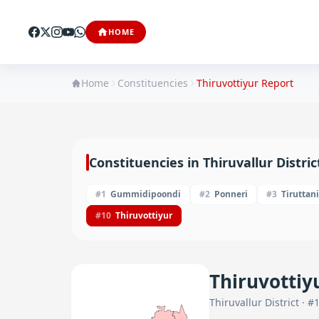
HOME
Home
Constituencies
Thiruvottiyur
Report
Constituencies in
Thiruvallur
Distric
#
1
Gummidipoondi
#
2
Ponneri
#
3
Tiruttani
#
10
Thiruvottiyur
Thiruvottiy
Thiruvallur
District · #