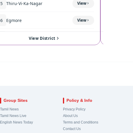
15
Thiru-Vi-Ka-Nagar
View
119
Thond
16
Egmore
View
120
Coimba
17
Royapuram
View
121
Singan
View District
18
Harbour
View
122
Kinath
19
Chepauk-Thiruvallikeni
View
123
Pollach
20
Thousand Lights
View
124
Valpara
Group Sites
Policy & Info
21
Anna Nagar
View
Tamil News
Privacy Policy
Tamil News Live
About Us
22
Virugampakkam
View
English News Today
Terms and Conditions
Contact Us