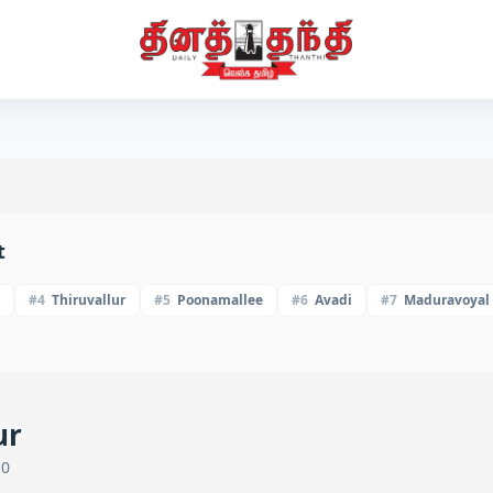
t
#
4
Thiruvallur
#
5
Poonamallee
#
6
Avadi
#
7
Maduravoyal
ur
10