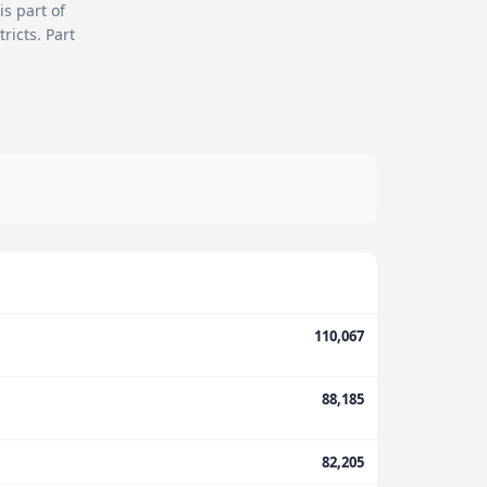
is part of
ricts.
Part
110,067
88,185
82,205