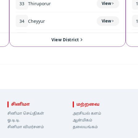
33
Thiruporur
View
34
Cheyyur
View
35
Madurantakam
View
View District
சினிமா
மற்றவை
சினிமா செய்திகள்
அரசியல் களம்
ஓ.டி.டி.
ஆன்மிகம்
சினிமா விமர்சனம்
தலையங்கம்