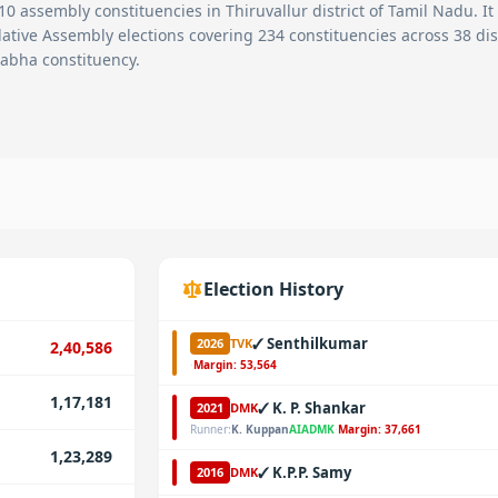
10
assembly constituencies in
Thiruvallur
district of Tamil Nadu. It 
ative Assembly elections covering 234 constituencies across 38 dist
abha constituency.
Election History
✓
Senthilkumar
2026
TVK
2,40,586
·
Margin:
53,564
1,17,181
✓
K. P. Shankar
2021
DMK
Runner:
K. Kuppan
AIADMK
·
Margin:
37,661
1,23,289
✓
K.P.P. Samy
2016
DMK